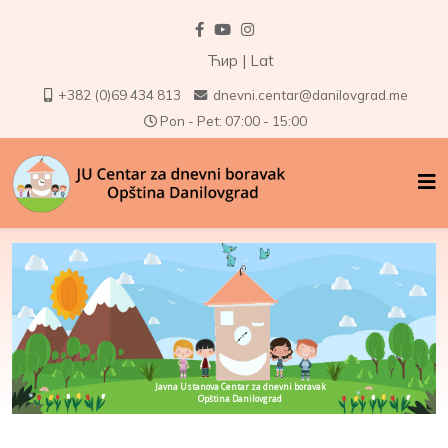
Ћир
|
Lat
+382 (0)69 434 813
dnevni.centar@danilovgrad.me
Pon - Pet: 07:00 - 15:00
Javna Ustanova Centar za dnevni boravak
Opština Danilovgrad