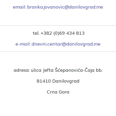
email:
branka.jovanovic@danilovgrad.me
tel. +382 (0)69 434 813
e-mail: dnevni.centar@danilovgrad.me
adresa: ulica Jefta Šćepanovića-Čaja bb.
81410 Danilovgrad
Crna Gora