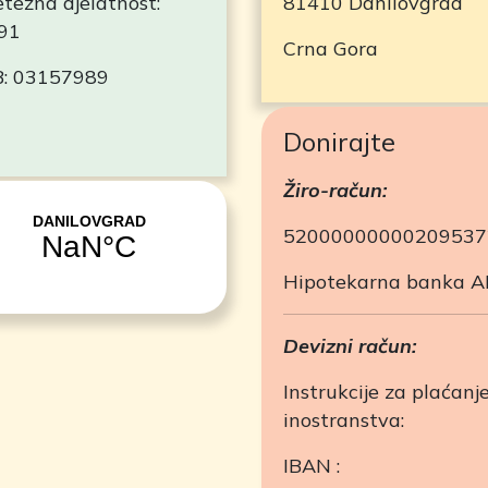
etežna djelatnost:
81410 Danilovgrad
91
Crna Gora
B: 03157989
Donirajte
Žiro-račun:
52000000000209537
Hipotekarna banka 
Devizni račun:
Instrukcije za plaćanje
inostranstva:
IBAN :