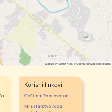
Module by
Martin Kröll
,
© OpenStreetMap contributors
Korisni linkovi
ća-
Opština Danilovgrad
Ministarstvo rada i