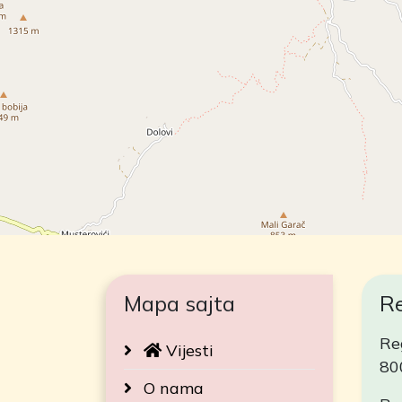
Mapa sajta
Re
Reg
Vijesti
80
O nama