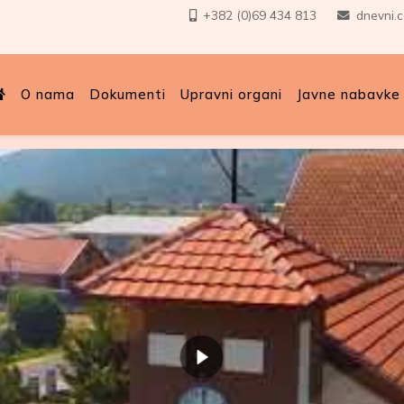
+382 (0)69 434 813
dnevni.
O nama
Dokumenti
Upravni organi
Javne nabavke