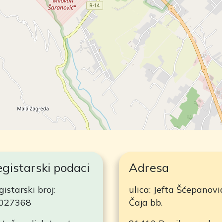
gistarski podaci
Adresa
istarski broj:
ulica: Jefta Šćepanovi
027368
Čaja bb.