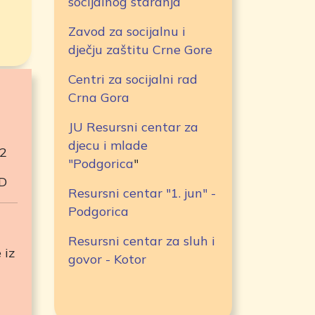
socijalnog staranja
Zavod za socijalnu i
dječju zaštitu Crne Gore
Centri za socijalni rad
Crna Gora
JU Resursni centar za
djecu i mlade
2
"Podgorica
"
AD
Resursni centar "1. jun" -
Podgorica
Resursni centar za sluh i
 iz
govor - Kotor