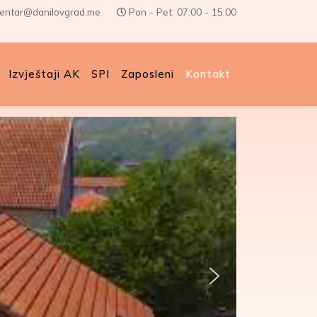
centar@danilovgrad.me
Pon - Pet: 07:00 - 15:00
Izvještaji AK
SPI
Zaposleni
Kontakt